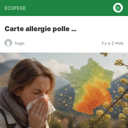
ECOFEGE
Carte allergie polle …
hugo
il y a 2 mois