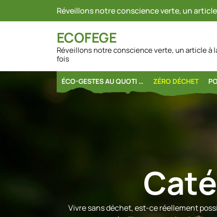
Skip
Réveillons notre conscience verte, un article 
to
content
ECOFEGE
Réveillons notre conscience verte, un article à l
fois
ÉCO-GESTES AU QUOTI …
ZÉRO DÉCHET
PO
Caté
Vivre sans déchet, est-ce réellement poss