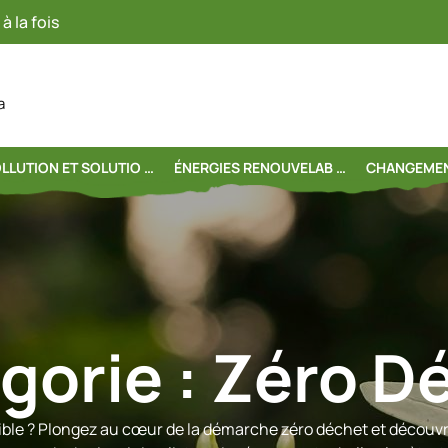
à la fois
a
LLUTION ET SOLUTIO …
ÉNERGIES RENOUVELAB …
CHANGEMEN
gorie :
Zéro D
ible ? Plongez au cœur de la démarche zéro déchet et découvr