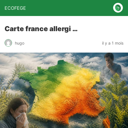
ECOFEGE
Carte france allergi …
hugo
il y a 1 mois