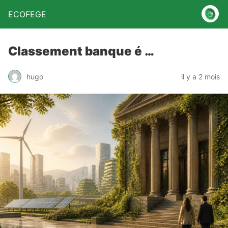
ECOFEGE
Classement banque é …
hugo
il y a 2 mois