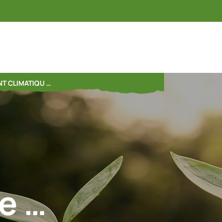
T CLIMATIQU …
e …