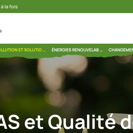
à la fois
a
LLUTION ET SOLUTIO …
ÉNERGIES RENOUVELAB …
CHANGEMEN
AS et Qualité d