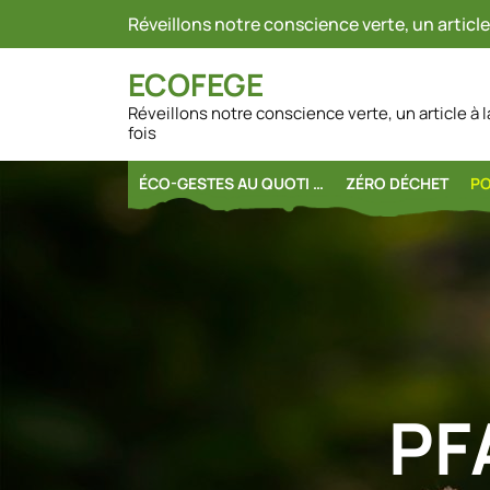
Skip
Réveillons notre conscience verte, un article 
to
content
ECOFEGE
Réveillons notre conscience verte, un article à l
fois
ÉCO-GESTES AU QUOTI …
ZÉRO DÉCHET
PO
PF