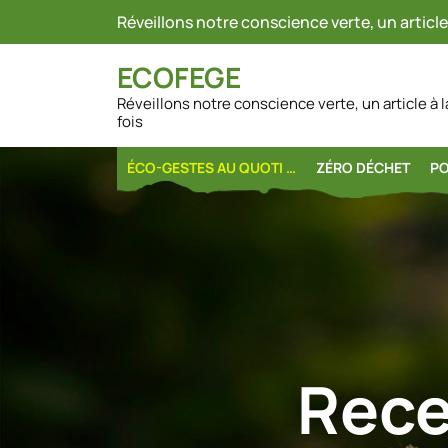
Skip
Réveillons notre conscience verte, un article 
to
content
ECOFEGE
Réveillons notre conscience verte, un article à l
fois
ÉCO-GESTES AU QUOTI …
ZÉRO DÉCHET
PO
Rece