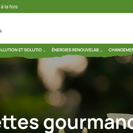
à la fois
a
LLUTION ET SOLUTIO …
ÉNERGIES RENOUVELAB …
CHANGEMEN
ttes gourman