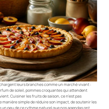
es chargent leurs branches comme un marché vivant :
parfum de soleil, pommes croquantes qui attendent
ent. Cuisiner les fruits de saison, ce n’est pas
e manière simple de réduire son impact, de soutenir les
te un peu de ce rythme naturel que nos agendas ont