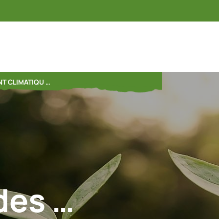
T CLIMATIQU …
des …