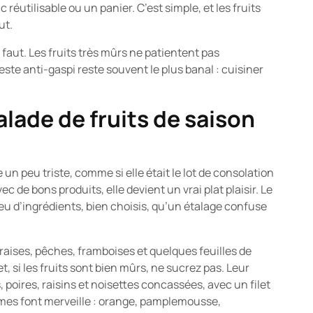
réutilisable ou un panier. C’est simple, et les fruits
ut.
l faut. Les fruits très mûrs ne patientent pas
este anti-gaspi reste souvent le plus banal : cuisiner
alade de fruits de saison
 un peu triste, comme si elle était le lot de consolation
c de bons produits, elle devient un vrai plat plaisir. Le
peu d’ingrédients, bien choisis, qu’un étalage confuse
raises, pêches, framboises et quelques feuilles de
t, si les fruits sont bien mûrs, ne sucrez pas. Leur
oires, raisins et noisettes concassées, avec un filet
rumes font merveille : orange, pamplemousse,